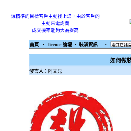
讓精準的目標客戶主動找上您，由於客戶的
主動來電詢問
成交機率能夠大為提高
首頁
‧
licence 論壇
‧
裝潢資訊
‧
如何做
發言人：
阿文兄