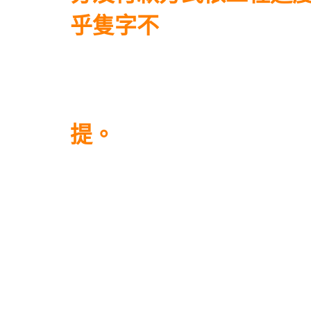
乎隻字不
提。