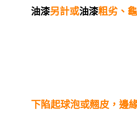
另計或
粗劣、
油漆
油漆
下陷起球泡或翹皮，邊