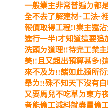
一般業主非常普遍ㄉ都是
全不去了解建材~工法~
報價取得工程!!業主還沾
進行一半!才知道這要追加
洗頭ㄉ道理!!待完工業
美!!且又超出預算甚多
來不及ㄌ!!諸如此類所
舉ㄌ!!殊不知天下沒有白
又要馬兒不吃草ㄉ東方夜譚
者能偷工減料就盡量偷工