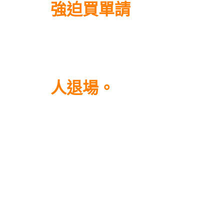
強迫買單請
人退場。