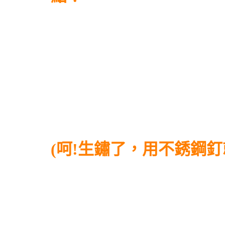
(呵!生鏽了，用不銹鋼