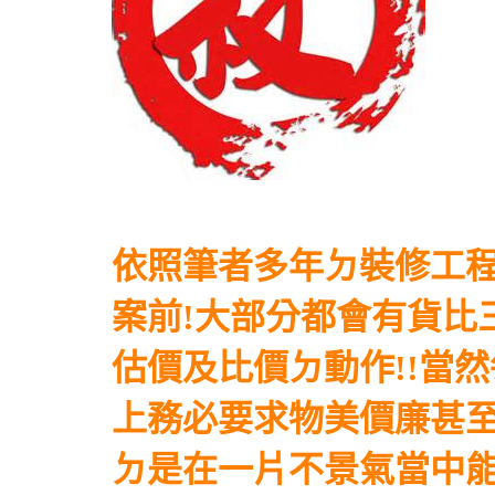
依照筆者多年ㄉ裝修工程
案前!大部分都會有貨比
估價及比價ㄉ動作!!當
上務必要求物美價廉甚至
ㄉ是在一片不景氣當中能