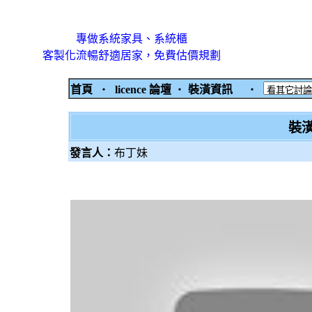
專做系統家具、系統櫃
客製化流暢舒適居家，免費估價規劃
首頁
‧
licence 論壇
‧
裝潢資訊
‧
裝
發言人：
布丁妹