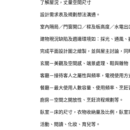
了解屋況，丈量空間尺寸
設計需求表及規劃想法溝通。
室內隔局／門窗開口／樑及板高度／水電出
建物現況缺陷及週邊環境如：採光、通風、
完成平面設計圖之繪製，並與屋主討論，同
玄關－美觀及空間感、端景處理、鞋與雜物
客廳－接待客人之屬性與頻率，電視使用方式
餐廳－最大使用人數容量、使用頻率、烹飪
廚房－空間之開放性、烹飪流程規劃等。
臥室－床的尺寸，衣物收納量及比例，臥室
活動、閱讀、化妝、育兒等。