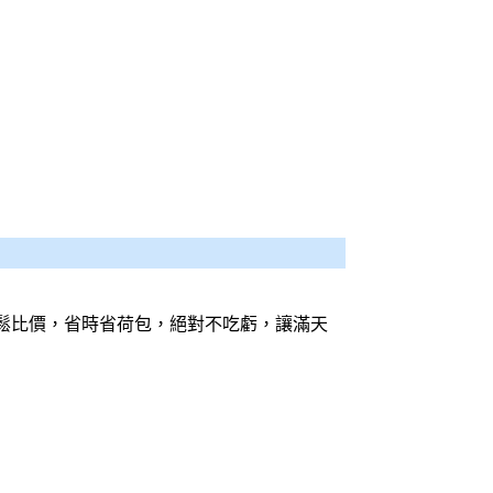
鬆
比價
，省時省荷包，絕對不吃虧，讓滿天