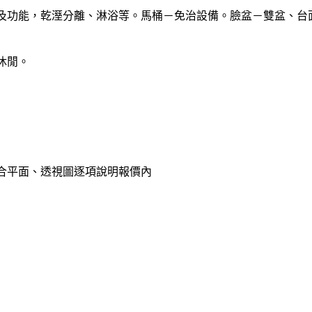
及功能，乾溼分離、淋浴等。馬桶－免治設備。臉盆－雙盆、台
休閒。
合平面、透視圖逐項說明報價內