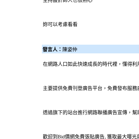
主持設計師人也很熱心
妳可以考慮看看
發言人：
陳姿仲
在網路人口如此快速成長的時代裡，懂得利
主要提供免費刊登廣告平台，免費發布服務
透過旗下的站台進行網路聯播廣告宣傳，幫
歡迎到
Bid價網
免費張貼廣告, 獲取最大曝光