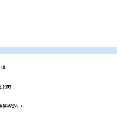
計師
他們的
後價格實在，