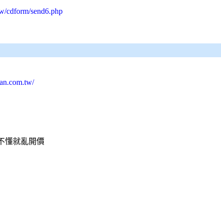
tw/cdform/send6.php
lan.com.tw/
不懂就亂開價