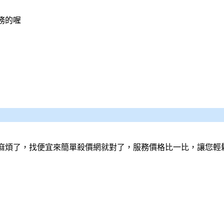
務的喔
麻煩了，找便宜來簡單
殺價網
就對了，服務價格比一比，讓您輕