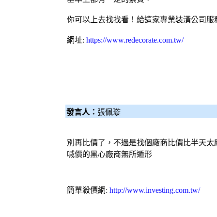
你可以上去找找看！給這家專業裝潢公司服
網址:
https://www.redecorate.com.tw/
發言人：
張佩璇
別再
比價
了，不過是找個廠商
比價
比半天太
喊價的黑心廠商無所遁形
簡單殺價網
:
http://www.investing.com.tw/