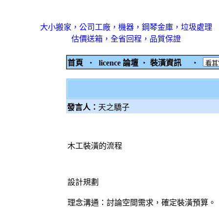
大小搬家，公司工廠，機器，鋼琴金庫，垃圾處理
估價送箱，全省回程，品質保證
首頁
‧
licence 論壇
‧
裝潢資訊
‧
發言人：
天之驕子
木工裝潢的流程
設計規劃
理念溝通：討論空間需求，確定裝潢預算。