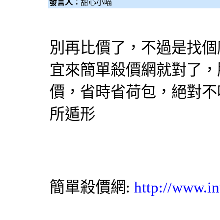
發言人：
甜心小喵
別再
比價
了，不過是找個
宜來簡單
殺價網
就對了，
價
，省時省荷包，絕對不
所遁形
簡單殺價網
:
http://www.in