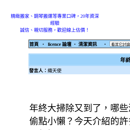
精緻搬家、鋼琴搬運等專業口碑，20年資深
經驗
誠信、親切服務，歡迎線上估價！
首頁
‧
licence 論壇
‧
清潔資訊
‧
年
發言人：
織天使
年終大掃除又到了，哪些
偷點小懶？今天介紹的許