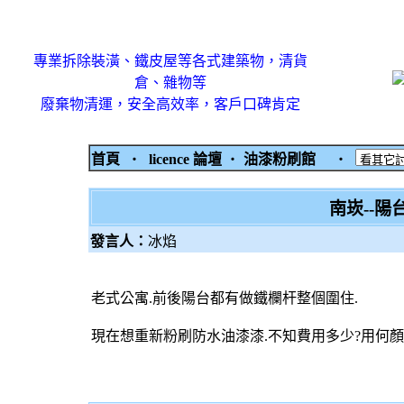
專業拆除裝潢、鐵皮屋等各式建築物，清貨
倉、雜物等
廢棄物清運，安全高效率，客戶口碑肯定
首頁
‧
licence 論壇
‧
油漆粉刷館
‧
南崁--
發言人：
冰焰
老式公寓.前後陽台都有做鐵欄杆整個圍住.
現在想重新粉刷防水油漆漆.不知費用多少?用何顏