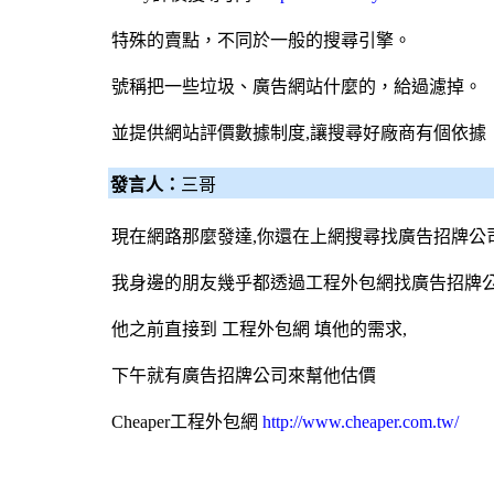
特殊的賣點，不同於一般的
搜尋引擎
。
號稱把一些垃圾、廣告網站什麼的，給過濾掉。
並提供網站評價數據制度,讓搜尋好廠商有個依據
發言人：
三哥
現在網路那麼發達,你還在上網搜尋找
廣告招牌
公
我身邊的朋友幾乎都透過工程
外包網
找
廣告招牌
他之前直接到 工程
外包網
填他的需求,
下午就有
廣告招牌
公司來幫他估價
Cheaper工程
外包網
http://www.cheaper.com.tw/