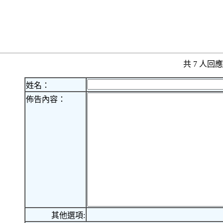
共 7 人
姓名：
佈告內容：
其他選項: