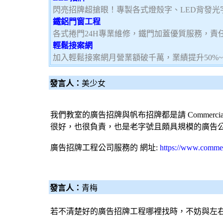
閃亮招牌超搶眼！專製各式燈殼字、LED背發光
鐵鋁門窗工程
各式捲門24H專業維修，鐵門加蓋優質服務，責
輕鬆接案網
加入輕鬆接案網月營業額破千萬，業績提升50%
發言人：
美少女
我們教室的
廣告招牌
與
帆布招牌
都是請 Commerci
很好，也很負責，也是老字號且頗具規模的
廣告
廣告招牌工程
公司服務的 網址:
https://www.commer
發言人：
青梅
若不清楚好的廣告招牌工程哪裡找時，不妨與左