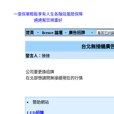
一張保單輕鬆享有人生各階段風險保障
通通幫您規畫好
首頁
‧
licence 論壇
‧
廣告招牌
‧
台北無接縫廣
發言人：
臻臻
公司要更換招牌
在北部想請問無接縫現在的行情
贊助網站
LED招牌