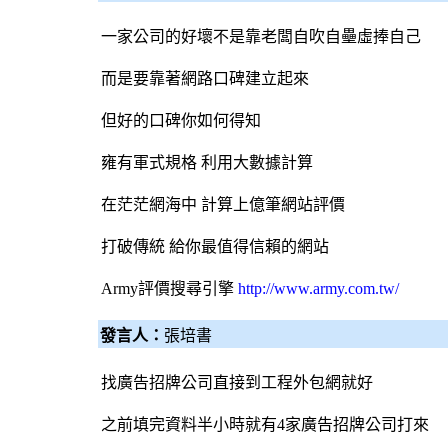
一家公司的好壞不是靠老闆自吹自壘虛捧自己
而是要靠著網路口碑建立起來
但好的口碑你如何得知
雍有軍式規格 利用大數據計算
在茫茫網海中 計算上億筆網站評價
打破傳統 給你最值得信賴的網站
Army評價
搜尋引擎
http://www.army.com.tw/
發言人：
張培書
找
廣告招牌
公司直接到工程
外包網
就好
之前填完資料半小時就有4家
廣告招牌
公司打來