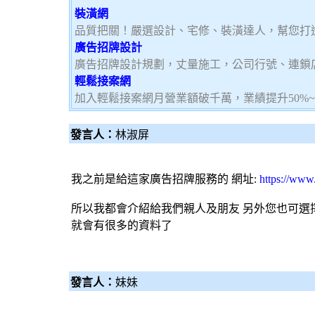
裝潢網
品質把關！嚴選設計、宅修、裝潢達人，幫您打
廣告招牌設計
廣告招牌設計規劃，丈量施工，公司行號、連鎖
輕鬆接案網
加入輕鬆接案網月營業額破千萬，業績提升50%
發言人：
林淑屏
我之前是給這家
廣告
招牌
服務的 網址:
https://www
所以我都會介紹給我們親人及朋友 另外您也可選擇其他
就會有很多的資料了
發言人：
妹妹