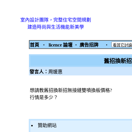
室內設計團隊，完整住宅空間規劃
建造時尚與生活機能新美學
首頁
‧
licence 論壇
‧
廣告招牌
‧
舊招換新招
發言人：
周媛惠
想請教舊招換新招無接縫雙噴換板價格?
行情是多少？
贊助網站