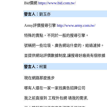
Bid價網
https://www.bid.com.tw/
發言人：
劉玉亦
Army評價
搜尋引擎
http://www.army.com.tw/
特殊的賣點，不同於一般的
搜尋引擎
。
號稱把一些垃圾、廣告網站什麼的，給過濾掉。
並提供網站評價數據制度,讓搜尋好廠商有個依據
發言人：
柯董
現在網路那麼進步
哪有人還在一家一家找
廣告招牌
公司
我之前直接到 工程
外包網
填我的需求,