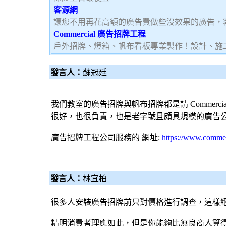
客源網
讓您不用再花高額的廣告費做些沒效果的廣告，
Commercial 廣告招牌工程
戶外招牌、燈箱、帆布看板專業製作！設計、施
發言人：
蘇冠廷
我們教室的
廣告招牌
與
帆布招牌
都是請 Commerci
很好，也很負責，也是老字號且頗具規模的
廣告
廣告招牌工程
公司服務的 網址:
https://www.commer
發言人：
林宜柏
很多人安裝廣告招牌前只對價格進行調查，這樣
精明消費者理應如此，但是你能夠比無良商人算