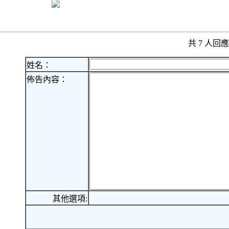
共 7 人
姓名：
佈告內容：
其他選項: