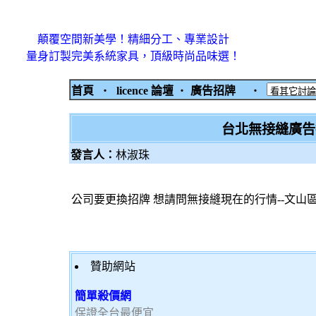
顛覆空間新美學！精細分工、專業設計
量身訂製完美系統家具，頂級時尚品味選！
首頁
‧
licence 論壇
‧
廣告招牌
‧
台北無接縫廣告
發言人：
林淑珠
公司要更換招牌 想請問無接縫現在的行情--文山
贊助網站
簡單殺價網
保證全台最便宜