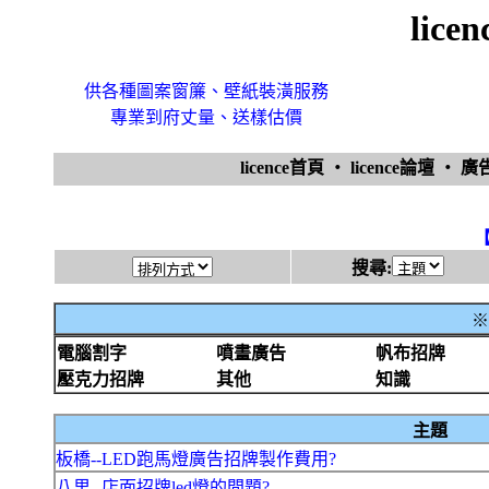
lic
供各種圖案窗簾、壁紙裝潢服務
專業到府丈量、送樣估價
licence首頁
‧
licence論壇
‧
廣
搜尋:
※
電腦割字
噴畫廣告
帆布招牌
壓克力招牌
其他
知識
主題
板橋--LED跑馬燈廣告招牌製作費用?
八里--店面招牌led燈的問題?