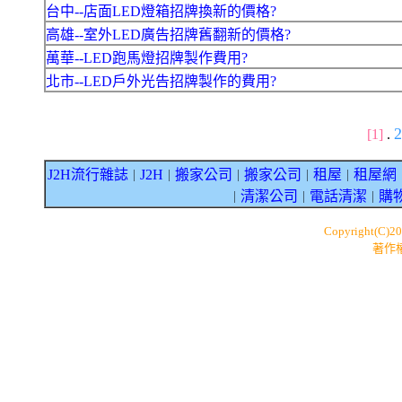
台中--店面LED燈箱招牌換新的價格?
高雄--室外LED廣告招牌舊翻新的價格?
萬華--LED跑馬燈招牌製作費用?
北市--LED戶外光告招牌製作的費用?
[1]
.
J2H流行雜誌
J2H
搬家公司
搬家公司
租屋
租屋網
｜
｜
｜
｜
｜
清潔公司
電話清潔
購
｜
｜
｜
Copyright(C)2
著作