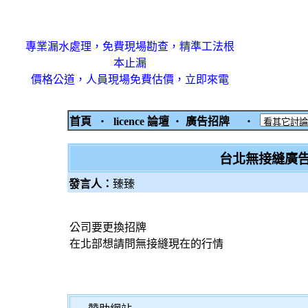
專業漏水處理，免費現場勘查，精準工法根
本止漏
價格公道，人員現場免費估價，立即來電
首頁
‧
licence 論壇
‧
廣告招牌
‧
台北無接縫廣
發言人：
臻臻
公司要更換招牌
在北部想請問無接縫現在的行情