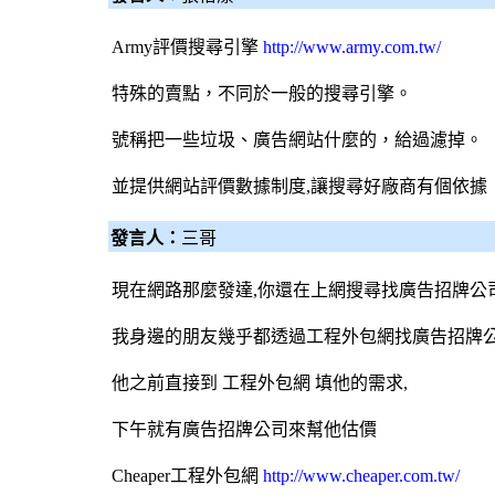
Army評價
搜尋引擎
http://www.army.com.tw/
特殊的賣點，不同於一般的
搜尋引擎
。
號稱把一些垃圾、廣告網站什麼的，給過濾掉。
並提供網站評價數據制度,讓搜尋好廠商有個依據
發言人：
三哥
現在網路那麼發達,你還在上網搜尋找
廣告招牌
公
我身邊的朋友幾乎都透過工程
外包網
找
廣告招牌
他之前直接到 工程
外包網
填他的需求,
下午就有
廣告招牌
公司來幫他估價
Cheaper工程
外包網
http://www.cheaper.com.tw/