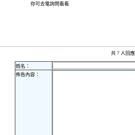
你可去電詢問看看
共 7 人
姓名：
佈告內容：