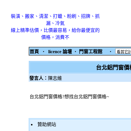
裝潢、搬家、清潔、打蠟、粉刷、招牌、抓
漏、冷氣
線上精準估價，比價最容易，給你最便宜的
價格，消費不
首頁
‧
licence 論壇
‧
門窗工程館
‧
台北鋁門窗價
發言人：
陳志維
台北鋁門窗價格?想找台北鋁門窗價格~
贊助網站