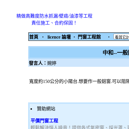
精做高難度防水抓漏/壁癌/油漆等工程
責任施工、合約保固！
首頁
‧
licence 論壇
‧
門窗工程館
‧
中和--一
發言人：
婉婷
寬度約150公分的小陽台.想要作一般鋁窗.可以阻
贊助網站
平價門窗工程
輕鬆解決惱人噪音！提供各式氣密窗、採光罩、