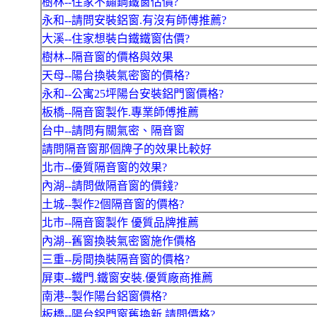
樹林--住家不鏽鋼鐵窗估價?
永和--請問安裝鋁窗.有沒有師傅推薦?
大溪--住家想裝白鐵鐵窗估價?
樹林--隔音窗的價格與效果
天母--陽台換裝氣密窗的價格?
永和--公寓25坪陽台安裝鋁門窗價格?
板橋--隔音窗製作.專業師傅推薦
台中--請問有關氣密、隔音窗
請問隔音窗那個牌子的效果比較好
北市--優質隔音窗的效果?
內湖--請問做隔音窗的價錢?
土城--製作2個隔音窗的價格?
北市--隔音窗製作 優質品牌推薦
內湖--舊窗換裝氣密窗施作價格
三重--房間換裝隔音窗的價格?
屏東--鐵門.鐵窗安裝.優質廠商推薦
南港--製作陽台鋁窗價格?
板橋--陽台鋁門窗舊換新.請問價格?