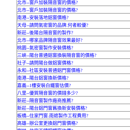
北市--窗戶加裝隔音窗的價格?
北市--窗戶加裝隔音窗的價格?
南港--安裝落地鋁窗價格?
天母--請問氣密窗的品牌.何者較優?
新莊--後陽台隔音窗的製作?
北市--哪家品牌隔音窗效果最好?
桃園--氣密窗製作安裝價格?
三峽--陽台普通鋁窗換裝隔音窗的價格?
社子--請問陽台做鋁窗價格?
永和--社區安裝普通鋁門窗價格?
南港--陽台鋁窗換新價格?
嘉義--1樓安裝白鐵窗估價?
八里--優質隔音窗的價錢多少?
新莊--隔音窗製作廠商推薦?
新莊--陽台鋁門窗舊換新安裝價格?
板橋--住家門窗.雨遮製作工程費用?
高雄--辦公室更換鋁門窗價格?