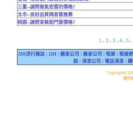
三重--請問做氣密窗的價格?
北市--良好品質隔音窗推薦
桃園--請問安裝鋁門窗價格?
1
2
3
4
5
.
.
.
.
.
J2H流行雜誌
J2H
搬家公司
搬家公司
租屋
租屋
｜
｜
｜
｜
｜
錄
清潔公司
電話清潔
購
｜
｜
｜
Copyright(C)2
著作