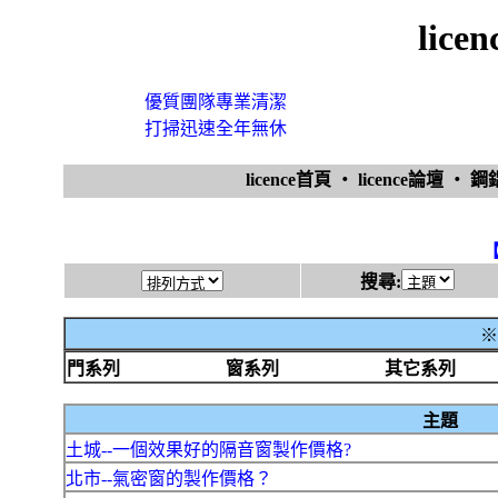
lic
優質團隊專業清潔
打掃迅速全年無休
licence首頁
‧
licence論壇
‧
鋼
搜尋:
※
門系列
窗系列
其它系列
主題
土城--一個效果好的隔音窗製作價格?
北市--氣密窗的製作價格？