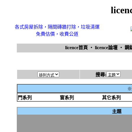
lic
各式房屋拆除，隔間磚牆打除，垃圾清運
免費估價，收費公道
licence首頁
‧
licence論壇
‧
鋼
搜尋:
※
門系列
窗系列
其它系列
主題