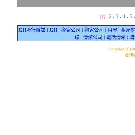
2
3
4
5
[1]
.
.
.
.
.
J2H流行雜誌
J2H
搬家公司
搬家公司
租屋
租屋
｜
｜
｜
｜
｜
錄
清潔公司
電話清潔
購
｜
｜
｜
Copyright(C)2
著作