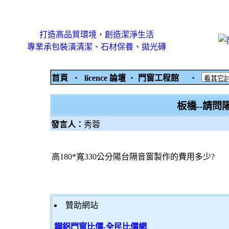
打造高品質環境，創造潔淨生活
專業承包裝潢清潔、石材保養、拋光磚
首頁
‧
licence 論壇
‧
門窗工程館
‧
板橋--請問
發言人：
秀蓉
高180*寬330公分陽台隔音窗製作的費用多少?
贊助網站
鋼鋁門窗比價-全民比價網