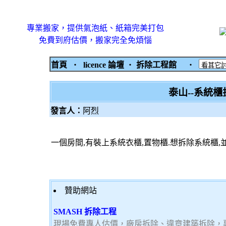
專業搬家，提供氣泡紙、紙箱完美打包
免費到府估價，搬家完全免煩惱
首頁
‧
licence 論壇
‧
拆除工程館
‧
泰山--系統
發言人：
阿烈
一個房間,有裝上系統衣櫃,置物櫃.想拆除系統櫃,
贊助網站
SMASH 拆除工程
現場免費專人估價，廠房拆除、違章建築拆除，