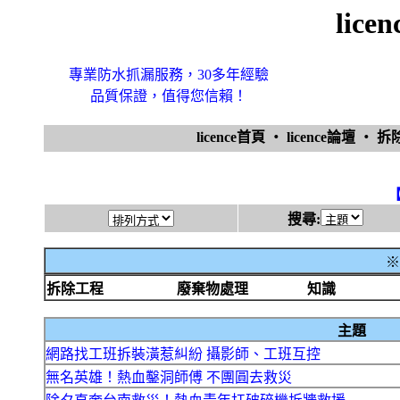
lic
專業防水抓漏服務，30多年經驗
品質保證，值得您信賴！
licence首頁
‧
licence論壇
‧
拆
搜尋:
※
拆除工程
廢棄物處理
知識
主題
網路找工班拆裝潢惹糾紛 攝影師、工班互控
無名英雄！熱血鑿洞師傅 不團圓去救災