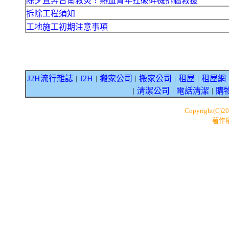
除夕直奔台南救災！熱血青年扛破碎機拆牆救援
拆除工程須知
工地施工初期注意事項
J2H流行雜誌
J2H
搬家公司
搬家公司
租屋
租屋網
｜
｜
｜
｜
｜
清潔公司
電話清潔
購
｜
｜
｜
Copyright(C)2
著作