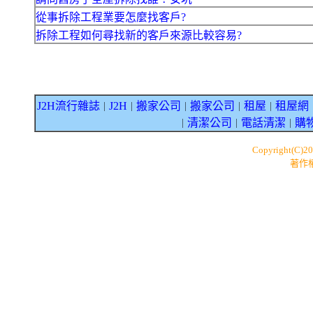
從事拆除工程業要怎麼找客戶?
拆除工程如何尋找新的客戶來源比較容易?
J2H流行雜誌
J2H
搬家公司
搬家公司
租屋
租屋網
｜
｜
｜
｜
｜
清潔公司
電話清潔
購
｜
｜
｜
Copyright(C)2
著作