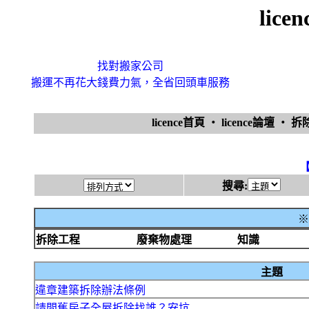
lic
找對搬家公司
搬運不再花大錢費力氣，全省回頭車服務
licence首頁
‧
licence論壇
‧
拆
搜尋:
※
拆除工程
廢棄物處理
知識
主題
違章建築拆除辦法條例
請問舊房子全屋拆除找誰？安坑