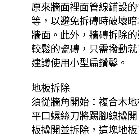
原來牆面裡面管線鋪設的
等，以避免拆磚時破壞暗
牆面。此外，牆磚拆除的
較鬆的瓷磚，只需撥動就
建議使用小型扁鑽鑿。
地板拆除
須從牆角開始：複合木地
平口螺絲刀將踢腳線撬開
板撬開並拆除，這塊地板