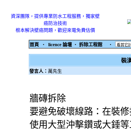
資深團隊，提供專業防水工程服務，獨家壁
癌防治技術
根本解決壁癌問題，歡迎來電免費估價
首頁
‧
licence 論壇
‧
拆除工程館
‧
裝
發言人：
萬先生
牆磚拆除
要避免破壞線路：在裝修
使用大型沖擊鑽或大錘等